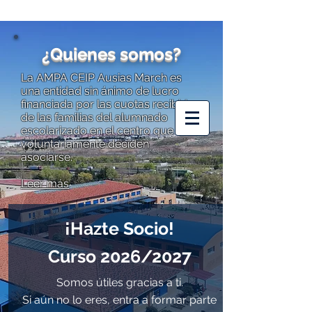
¿Quienes somos?
La AMPA CEIP Ausias March es
una entidad sin ánimo de lucro
financiada por las cuotas recibidas
AMPA CEIP
de las familias del alumnado
AUSIAS MARCH
escolarizado en el centro que
voluntariamente deciden
asociarse.
Leer más
¡Hazte Socio!
Curso 2026/2027
Somos útiles gracias a ti.
Si aún no lo eres, entra a formar parte