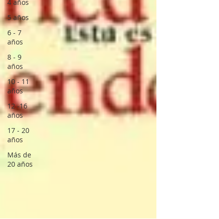
4 años
5 años
6 - 7
años
8 - 9
años
10 - 11
años
12 -16
años
17 - 20
años
Más de
20 años