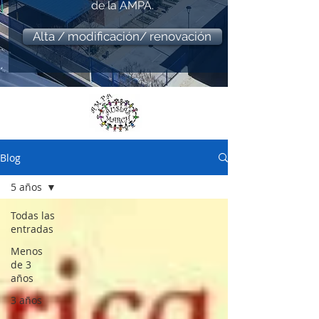
de la AMPA.
Alta / modificación/ renovación
Blog
5 años
Todas las
entradas
Menos
de 3
años
3 años