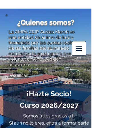
¿Quienes somos?
La AMPA CEIP Ausias March es
una entidad sin ánimo de lucro
financiada por las cuotas recibidas
AMPA CEIP
de las familias del alumnado
AUSIAS MARCH
escolarizado en el centro que
voluntariamente deciden
asociarse.
Leer más
¡Hazte Socio!
Curso 2026/2027
Somos útiles gracias a ti.
Si aún no lo eres, entra a formar parte