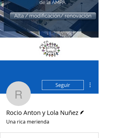
de la AMPA.
Alta / modificación/ renovación
Más acciones
Seguir
Rocio Anton y Lola Nuñ
Escritor
Rocio Anton y Lola Nuñez
Una rica merienda