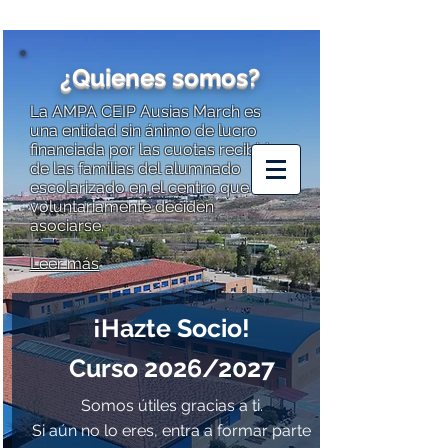
¿Quienes somos?
La AMPA CEIP Ausias March es
una entidad sin ánimo de lucro
financiada por las cuotas recibidas
AMPA CEIP
de las familias del alumnado
AUSIAS MARCH
escolarizado en el centro que
voluntariamente deciden
asociarse.
Leer más
¡Hazte Socio!
Curso 2026/2027
Somos útiles gracias a ti.
Si aún no lo eres, entra a formar parte