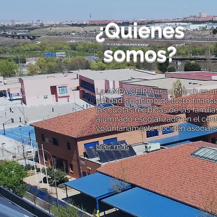
¿Quienes
somos?
La AMPA CEIP Ausias March es u
entidad sin ánimo de lucro financ
las cuotas recibidas de las familia
alumnado escolarizado en el cen
voluntariamente deciden asociars
Leer más