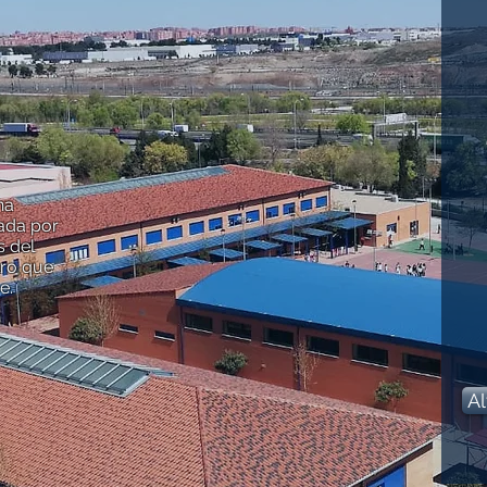
na
iada por
s del
tro que
e.
Al