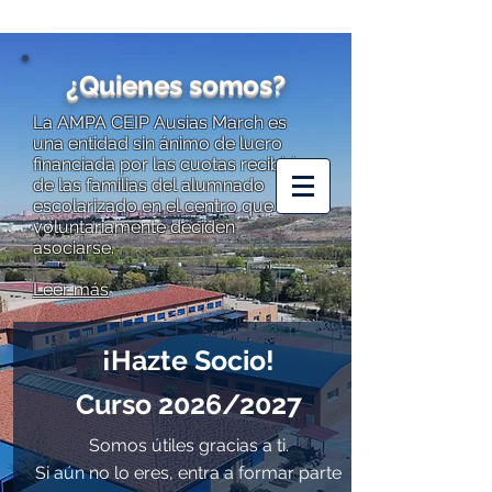
¿Quienes somos?
La AMPA CEIP Ausias March es
una entidad sin ánimo de lucro
financiada por las cuotas recibidas
AMPA CEIP
de las familias del alumnado
AUSIAS MARCH
escolarizado en el centro que
voluntariamente deciden
asociarse.
Leer más
¡Hazte Socio!
Curso 2026/2027
Somos útiles gracias a ti.
Si aún no lo eres, entra a formar parte