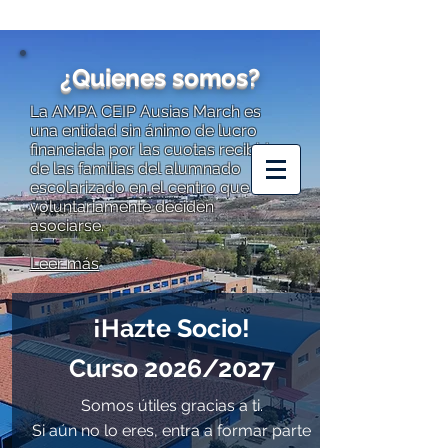
¿Quienes somos?
La AMPA CEIP Ausias March es
una entidad sin ánimo de lucro
financiada por las cuotas recibidas
AMPA CEIP
de las familias del alumnado
AUSIAS MARCH
escolarizado en el centro que
voluntariamente deciden
asociarse.
Leer más
¡Hazte Socio!
Curso 2026/2027
Somos útiles gracias a ti.
Si aún no lo eres, entra a formar parte