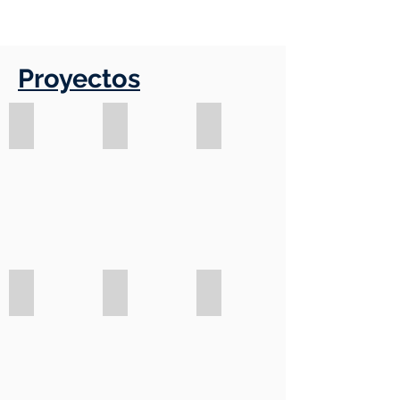
Proyectos
Agendas escolares
Recogida de tapones
Robótica ambiental
Reunión AMPA instituto
Recogida de ropa
Por una educación pública