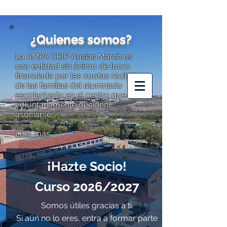
¿Quienes somos?
La AMPA CEIP Ausias March es
una entidad sin ánimo de lucro
financiada por las cuotas recibidas
AMPA CEIP
de las familias del alumnado
AUSIAS MARCH
escolarizado en el centro que
voluntariamente deciden
asociarse.
Leer más
¡Hazte Socio!
Curso 2026/2027
Somos útiles gracias a ti.
Si aún no lo eres, entra a formar parte