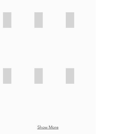
Feria del libro
Visita Comedores Blanco
Biblioteca Nacional
Uniformes
Reduzcamos consumo de papel
Reduzcamos ruido en aulas
Show More